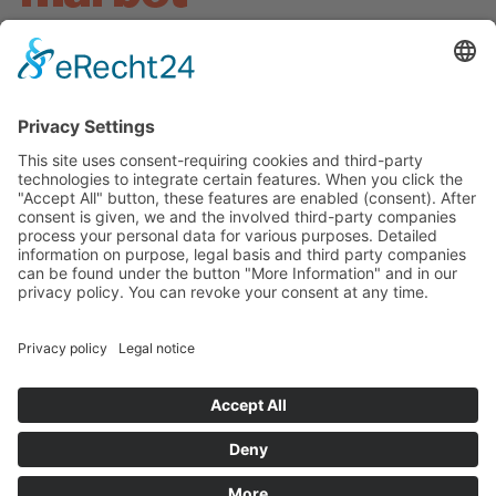
Agencia
Proyectos
Servicios
Todos los proyectos
Acerca de
En vivo
Oficinas
Digital
Miscelánea
Noticias
Responsabilidad
Social
Aviso legal
Política de privacidad
Cookies
Referencia de género
©
2026
marbet. Todos los derechos reservados.