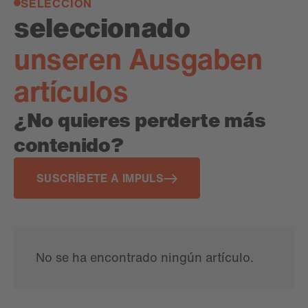
SELECCIÓN
s
e
l
e
c
c
i
o
n
a
d
o
u
n
s
e
r
e
n
A
u
s
g
a
b
e
n
a
r
t
í
c
u
l
o
s
¿No quieres perderte más
contenido?
SUSCRÍBETE A IMPULS
No se ha encontrado ningún artículo.