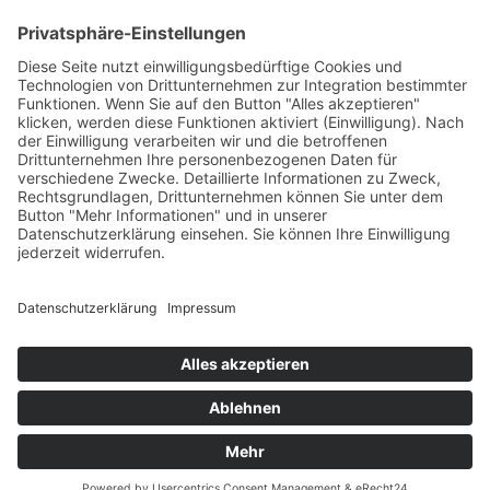
Offices
Entdecken
Misc
m.next
News
m.guest
Jobs
m.away
Ausbildung & Studium
eventacademy
Verantwortung
Newsletter
Social
Imprint
Privacy
Cookies
Gender Disclaimer
©
2026
marbet. All rights reserved.