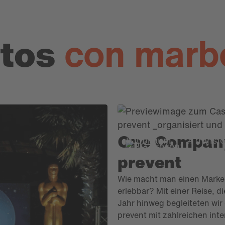
con marb
ntos
One Company
#Jubiläum
#Transf
prevent
Wie macht man einen Marke
erlebbar? Mit einer Reise, 
Jahr hinweg begleiteten wir
prevent mit zahlreichen int