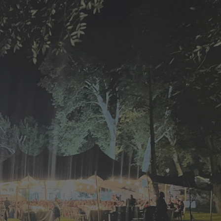
O
elona, Roma y crucero Islas
gas
3
MATO
ivo