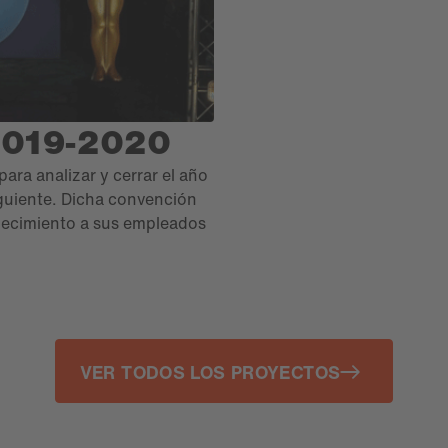
Leitgedanke „One Company“
immer mit dem Ziel, Identif
Standorte hinweg zusammen
Jubiläumsfeier zum 50-jähr
2019-2020
ra analizar y cerrar el año
siguiente. Dicha convención
decimiento a sus empleados
VER TODOS LOS PROYECTOS