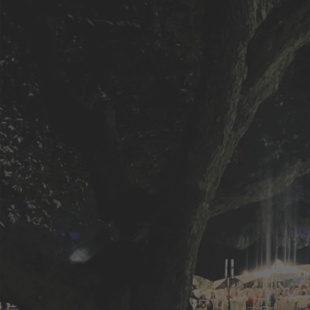
#LIVE
#ANIVERSARIO
Viaje de
celebraci
crecimie
profesion
Viaje de celebración y crecimient
continente americano. Junto a vi
jornadas de formación en los hot