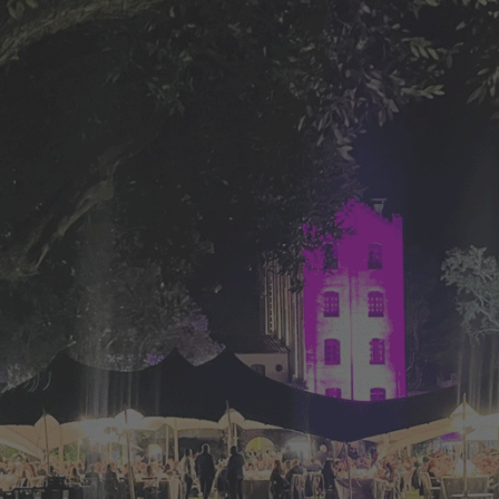
SITI
Barc
Grie
ón y
AÑO
202
nto
FOR
En v
al
o profesional para estilistas del
sitas y galas, se programaron varias
eles y el crucero para conocer las