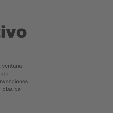
ivo
la ventana
este
onvenciones
4 días de