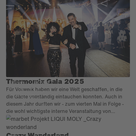
Thermomix Gala 2025
#live
#Gala
Für Vorwerk haben wir eine Welt geschaffen, in die
die Gäste vollständig eintauchen konnten. Auch in
diesem Jahr durften wir - zum vierten Mal in Folge -
die wohl wichtigste interne Veranstaltung von
Vorwerk Deutschland mitgestalten. Gemeinsam mit
dem Kunden ist ein Erlebnis entstanden, das in
Erinnerung bleibt - zwei Abendveranstaltungen im
Crazy Wonderland