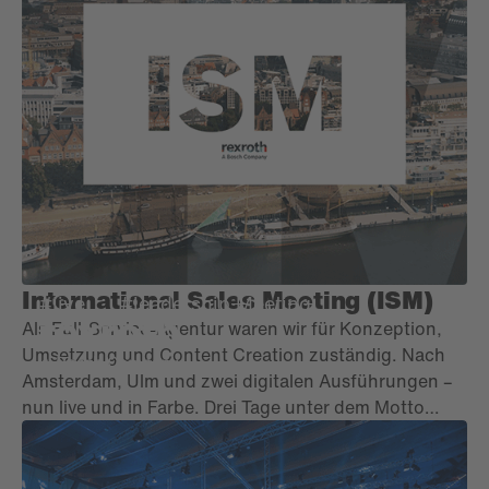
Projektmanager*innen, F&B-Experts und Guest
Managern (m.guest) hat die Produktion in Berlin für
1.600 Gäste von A-Z geplant & realisiert.
International Sales Meeting (ISM)
#live
#leadership Meeting
Als Full-Service-Agentur waren wir für Konzeption,
Umsetzung und Content Creation zuständig. Nach
Amsterdam, Ulm und zwei digitalen Ausführungen –
nun live und in Farbe. Drei Tage unter dem Motto
„Networking“, dazu anregende Workshops und
Keynotes so wie Q&A-Sessions zu
Managementvorträgen. Das Highlight: eine