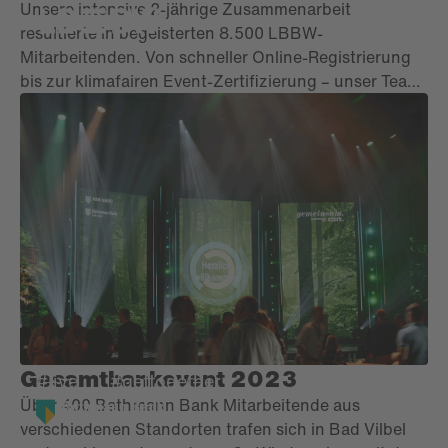
Unsere intensive 2-jährige Zusammenarbeit
resultierte in begeisterten 8.500 LBBW-
Mitarbeitenden. Von schneller Online-Registrierung
bis zur klimafairen Event-Zertifizierung – unser Team
realisierte eine reibungslose, fesselnde
Veranstaltung. Die über 250 m² Bühne und 300 m²
LED-Projektionsfläche schufen ein beeindruckendes
visuelles Erlebnis.
Gesamtbankevent 2023
#live
#gettogether
Über 400 Bethmann Bank Mitarbeitende aus
verschiedenen Standorten trafen sich in Bad Vilbel