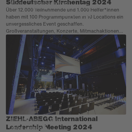
Süddeutscher Kirchentag 2024
#live
#outdoorevent
Neuapostolische Kirche
Über 12.000 Teilnehmende und 1.000 Helfer*innen
Süddeutschland
haben mit 100 Programmpunkten in 10 Locations ein
unvergessliches Event geschaffen.
Großveranstaltungen, Konzerte, Mitmachaktionen
und spannende Aktivitäten in der gesamten Stadt –
alles bei strahlendem Sonnenschein. Zum krönenden
Abschluss fand ein hybrider Gottesdienst mit 30.000
Personen statt.
ZIEHL-ABEGG International
#leadership
#live
Leadership Meeting 2024