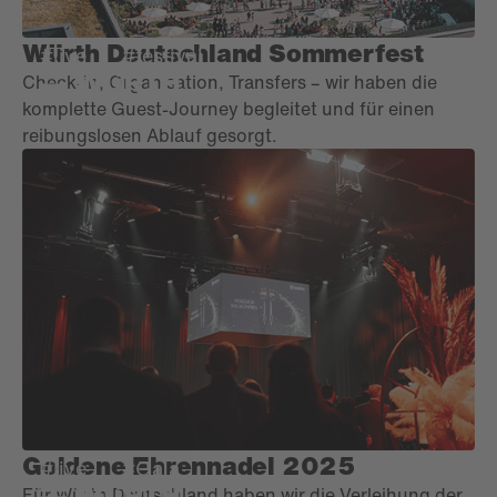
Würth Deutschland Sommerfest
#live
#festival
Check-in, Organisation, Transfers – wir haben die
komplette Guest-Journey begleitet und für einen
reibungslosen Ablauf gesorgt.
Goldene Ehrennadel 2025
#live
#Gala
Für Würth Deutschland haben wir die Verleihung der