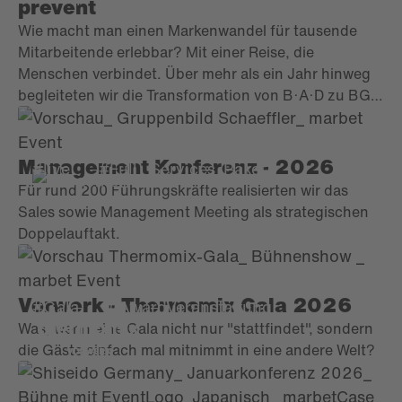
prevent
Wie macht man einen Markenwandel für tausende
Mitarbeitende erlebbar? Mit einer Reise, die
Menschen verbindet. Über mehr als ein Jahr hinweg
begleiteten wir die Transformation von B·A·D zu BG
prevent mit zahlreichen internen und externen
Touchpoints. Der Leitgedanke „One Company“ zog
sich dabei durch jede Maßnahme, immer mit dem
Management Konferenz - 2026
#live
#Full _Services_Paket
Ziel, Identifikation zu stärken und Menschen über alle
Für rund 200 Führungskräfte realisierten wir das
Standorte hinweg zusammenzubringen. Einen
Sales sowie Management Meeting als strategischen
Höhepunkt bildete die Jubiläumsfeier zum 50-
Doppelauftakt.
jährigen Bestehen in Bonn.
Vorwerk - Thermomix Gala 2026
#Gala
#AwardVeranstaltung
Was, wenn eine Gala nicht nur "stattfindet", sondern
die Gäste einfach mal mitnimmt in eine andere Welt?