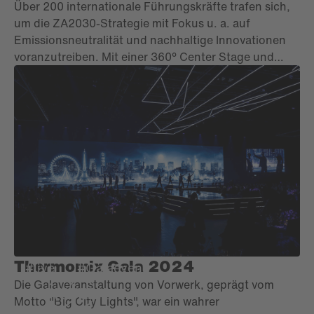
Über 200 internationale Führungskräfte trafen sich,
um die ZA2030-Strategie mit Fokus u. a. auf
Emissionsneutralität und nachhaltige Innovationen
voranzutreiben. Mit einer 360° Center Stage und
interaktiven Formaten initiierten wir lebendigen
Austausch. Die emotionale Award-Night krönte das
International Leadership Meeting und schuf
unvergessliche Erinnerungen.
Thermomix Gala 2024
#live
#Galaevent
Die Galaveranstaltung von Vorwerk, geprägt vom
Motto "Big City Lights", war ein wahrer