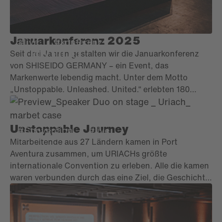
Januarkonferenz 2025
#live
#konferenz
Seit drei Jahren gestalten wir die Januarkonferenz
von SHISEIDO GERMANY – ein Event, das
Markenwerte lebendig macht. Unter dem Motto
„Unstoppable. Unleashed. United.“ erlebten 180
Teilnehmende inspirierende Keynotes,
beeindruckende Brand Areas und ein unvergessliches
Abendprogramm.
Unstoppable Journey
#Convention
#live
URIACH
Mitarbeitende aus 27 Ländern kamen in Port
Aventura zusammen, um URIACHs größte
internationale Convention zu erleben. Alle die kamen
waren verbunden durch das eine Ziel, die Geschichte
des Unternehmens zu feiern, Kulturen zu verbinden
und die Zukunft gemeinsam zu gestalten. Dabei
vereinte das Treffen Innovation, Emotionen und