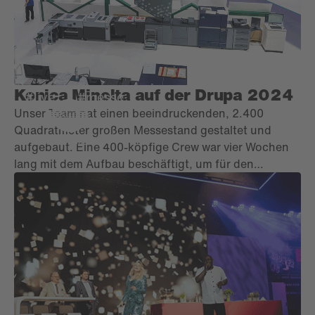
Konica Minolta auf der Drupa 2024
#live
#messe
Unser Team hat einen beeindruckenden, 2.400
Quadratmeter großen Messestand gestaltet und
aufgebaut. Eine 400-köpfige Crew war vier Wochen
lang mit dem Aufbau beschäftigt, um für den
Messestart alles rechtzeitig und perfekt
vorzubereiten. Während der elf Tage dauernden
Messe stellte unser Team vor Ort ununterbrochen
sicher, dass alles reibungslos verlief.