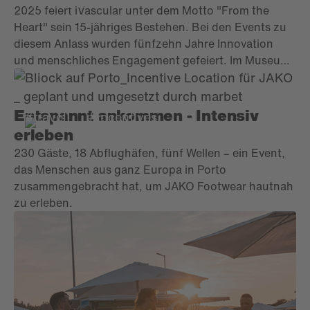
iVascular
2025 feiert iVascular unter dem Motto "From the
Heart" sein 15-jähriges Bestehen. Bei den Events zu
diesem Anlass wurden fünfzehn Jahre Innovation
und menschliches Engagement gefeiert. Im Museu
Marítim trafen sich dazu im Juli mehr als 500
Mitarbeiter zu einem Unternehmenstag voller
Emotionen. Ebenso begeistert feierte iVascular im
Entspannt ankommen - Intensiv
#travel
#incentives
September 2025 im Llotja de Mar mit 200 Ärzten und
erleben
Händlern aus aller Welt bei einer imposanten Gala
230 Gäste, 18 Abflughäfen, fünf Wellen – ein Event,
den Geburtstag . Zwei unterschiedliche Feiern, die
das Menschen aus ganz Europa in Porto
jedoch durch den gleichen Herzschlag vereint waren:
zusammengebracht hat, um JAKO Footwear hautnah
die Leidenschaft und Menschlichkeit, die iVascular
zu erleben.
vorantreiben.