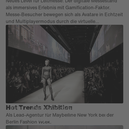
Neues Level für Leitmesse: Der digitale Messestand
als immersives Erlebnis mit Gamification-Faktor.
Messe-Besucher bewegen sich als Avatare in Echtzeit
und Multiplayermodus durch die virtuelle
Messestandwelt. Produkt-News sowie Live-
Präsentationen sind per Mausklick abrufbar.
Besucher können via Chat oder Video-Call live in
Dialog treten.
Hot Trends Xhibition
#live
#fashionandbeauty
L'ORÉAL Deutschland GmbH -
Als Lead-Agentur für Maybelline New York bei der
Maybelline New York
Berlin Fashion Week.