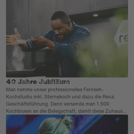
40 Jahre Jubiläum
#digital
#Frimenjubiläum
Reca Norm
Man nehme unser professionelles Fernseh-
Kochstudio inkl. Sternekoch und dazu die Reca
Geschäftsführung. Dann versende man 1.500
Kochboxen an die Belegschaft, damit diese Zuhause
parallel mitkochen, mitkosten und mitfeiern können.
Fertig ist das einzigartige Firmenjubiläum! Live-
Schaltungen, Music-Act und weitere