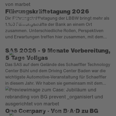
entwickelt sich dennoch Jahr für Jahr weiter.
Führungskräftetagung 2026
#Tagung
#live
Die Führungskräftetagung der LBBW bringt mehr als
1.100 Führungskräfte der Bank an einem Ort
zusammen. Unterschiedliche Rollen, Perspektiven
und Erwartungen treffen hier zusammen, mit dem
Ziel, relevante Zukunftsfelder der LBBW gemeinsam
einzuordnen. In enger Zusammenarbeit mit LBBW
SAS 2026 - 9 Monate Vorbereitung,
#Automotive
#live
und Partnern entwickelten wir ein
5 Tage Vollgas
Veranstaltungsformat, das diesen vielfältigen
Das SAS auf dem Gelände des Schaeffler Technology
Anforderungen gerecht wurde. Ziel war es,
Center Bühl und dem Driving Center Baden war die
strategische Inhalte und zentrale Botschaften
wichtigste Automotive-Veranstaltung für Schaeffler
zielgruppengerecht zu vermitteln und gleichzeitig
in diesem Jahr. Wir haben sie gemeinsam mit dem
Raum für Austausch, Inspiration und individuelle
Kunden - von A-Z und mit Know-how & Leidenschaft
Schwerpunkte zu schaffen.
- geplant und umgesetzt.
One Company - Von B·A·D zu BG
#Jubiläum
#Transformation