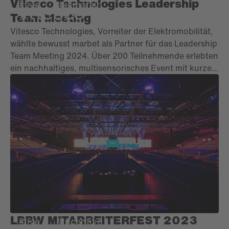
Konzeptentwicklung, dem Mediendesign, der Regie
Vitesco Technologies Leadership
#live
#klimafair
und der klimafreundlichen Umsetzung der
Team Meeting
Veranstaltung war marbet federführend als Agentur
Vitesco Technologies, Vorreiter der Elektromobilität,
dabei.
wählte bewusst marbet als Partner für das Leadership
Team Meeting 2024. Über 200 Teilnehmende erlebten
ein nachhaltiges, multisensorisches Event mit kurzen
Wegen, energieeffizienter Technik und ohne
Sonderbauten unter dem Motto "We are electrified".
LBBW MITARBEITERFEST 2023
#live
#incentive