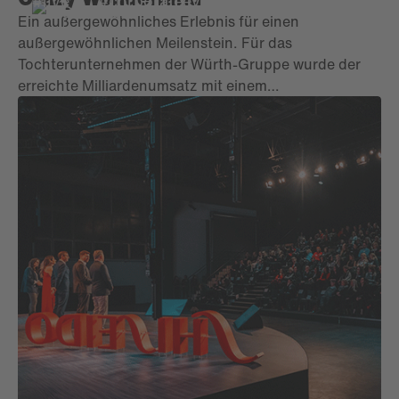
#live
#corporateevent
Orient-Stil, jeweils mit feierlicher Award-Verleihung,
Ein außergewöhnliches Erlebnis für einen
inszeniert im Estrel Berlin, dem größten Hotel
außergewöhnlichen Meilenstein. Für das
Deutschlands.
Tochterunternehmen der Würth-Gruppe wurde der
erreichte Milliardenumsatz mit einem
außergewöhnlichen Event gefeiert – dem Crazy
Wonderland. Highlights wie ein versteckter Club, ein
Karaoke-Partyzug, eine kreative Erlebniswelt und
über 1.000 begeisterte Gäste machten das Jubiläum
zu einem echten Erlebnis.