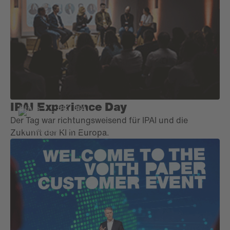
menschliches Talent. Die Hauptshow, inspiriert von
der Reise eines Samenkorns, repräsentierte das
nachhaltige Wachstum und die internationale
Expansion von URIACH, indem sie Tanz, Musik,
Technologie und Nachhaltigkeit in einer einzigartigen
Inszenierung vereinte. Im Laufe des Tages genossen
die Teilnehmenden die exklusive Eröffnung von
Bereichen des Parks und eine große Abschlussfeier,
die die Energie, die Verbundenheit und den Stolz auf
IPAI Experience Day
#live
#KI #AI
die Zugehörigkeit aller Teams widerspiegelte.
Der Tag war richtungsweisend für IPAI und die
Zukunft der KI in Europa.