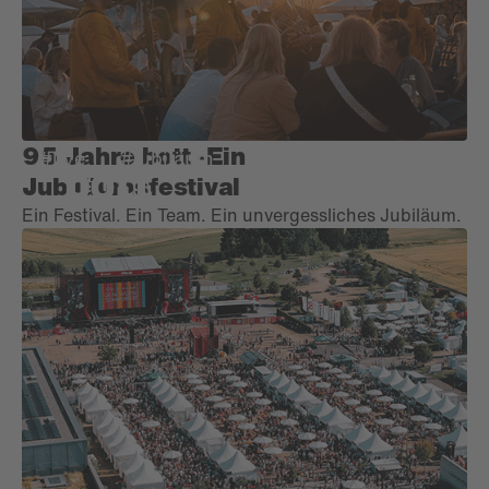
95 Jahre bott​ -Ein
#live
#jubiläum
Jubiläumsfestival
Ein Festival. ​Ein Team. Ein unvergessliches Jubiläum.