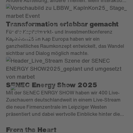
Andere Aufteilung, andere Themen. Mehr Interaktion,
Austausch, Information und höherer
Individualisierungsgrad.
Transformation erlebbar gemacht
Innovation
Transformation
Für die Kapitalmarkt- und Investmentkonferenz
KapInKon25 im Kap Europa haben wir ein
ganzheitliches Raumkonzept entwickelt, das Wandel
sichtbar und Dialog möglich machte.
SENEC Energy Show 2025
#digital
#livestream
Mit der SENEC ENRGY SHOW haben wir 400 Live-
Zuschauern deutschlandweit in einem Live-Stream
die neue Firmenzentrale im Leipziger Westen
präsentiert und dabei wertvolle Einblicke hinter die
Kulissen gegeben.
From the Heart
#jubiläum
#live