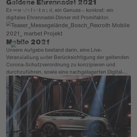
Goldene Ehrennadel 2021
#dinner
#Liveübertragung
Es war ein Festmahl, ein Genuss – konkret: ein
digitales Ehrennadel-Dinner mit Promifaktor.
Mobile 2021
#messe
#live #digital #hybrid
Unsere Aufgabe bestand darin, eine Live-
Veranstaltung unter Berücksichtigung der geltenden
Corona-Schutzverordnung zu konzipieren und
durchzuführen, sowie eine nachgelagerten Digital-
Veranstaltung zur Präsentation der neuesten
Innovationen von Bosch Rexroth Mobil Hydraulik zu
realisieren.