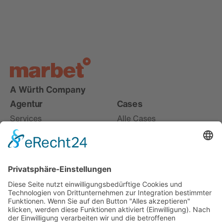
Agentur
Cases
Services
Alle Cases
Karriere
Live
About
Digital
Offices
Entdecken
Misc
m.next
News