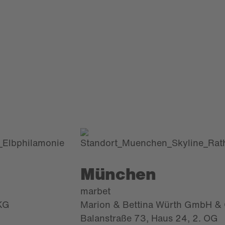
München
marbet
KG
Marion & Bettina Würth GmbH &
Balanstraße 73, Haus 24, 2. OG