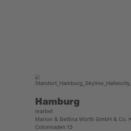
Hamburg
marbet
Marion & Bettina Würth GmbH & Co. 
Colonnaden 13