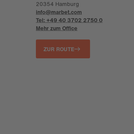
20354 Hamburg
info@marbet.com
Tel: +49 40 3702 2750 0
Mehr zum Office
ZUR ROUTE