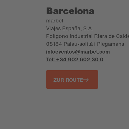
Barcelona
marbet
Viajes España, S.A.
Polígono Industrial Riera de Cald
08184 Palau-solità i Plegamans
infoeventos@marbet.com
Tel: +34 902 602 30 0
ZUR ROUTE