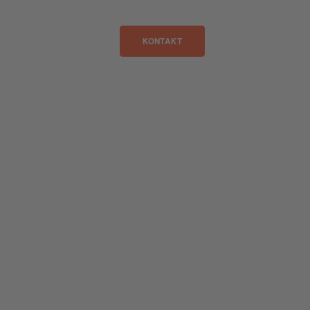
De
KONTAKT