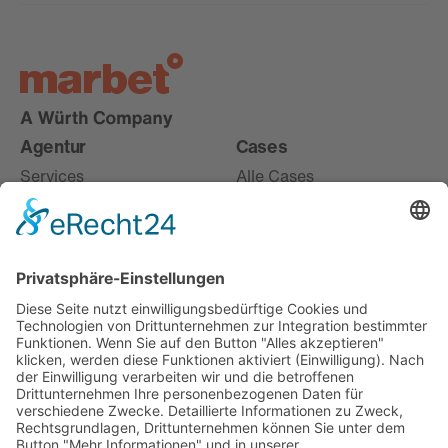
Agentur
Cases
Services
Alle Cases
Karriere
Live
About
Digital
Offices
Entdecken
Misc
m.next
News
m.guest
Jobs
m.away
Ausbildung & Studium