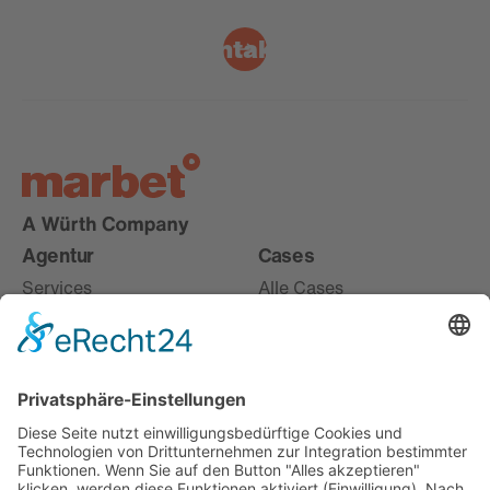
Kontakt
Agentur
Cases
Services
Alle Cases
Karriere
Live
About
Digital
Offices
Entdecken
Misc