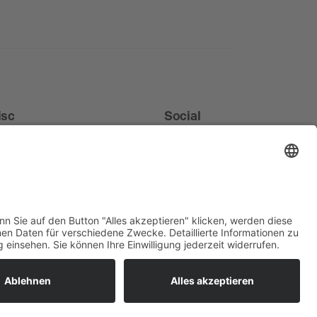
isc
Social
ews
obs
sbildung & Studium
rantwortung
©
2026
marbet. All rights reserved.