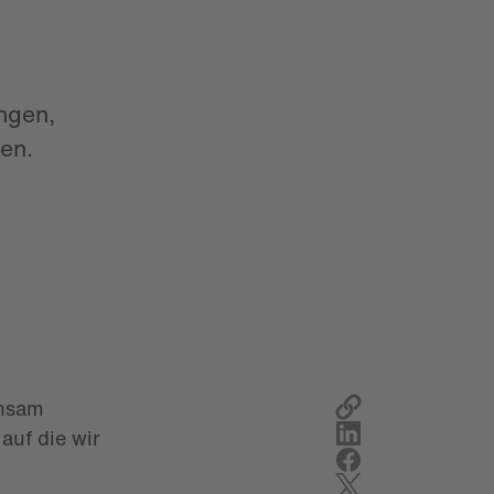
ngen,
en.
insam
auf die wir