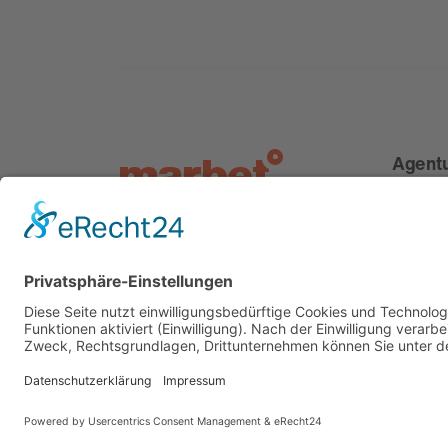
Agent
Service
Karrier
About
Offices
Imprint
Privacy
Cookies
Gender Disclaimer