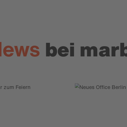
News
bei mar