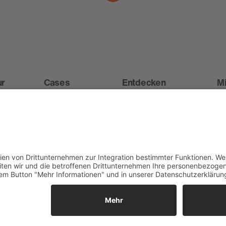
ur
Cases
Entdecken
M
s
Alle Cases
m.next
N
e
Live
m.guest
J
Digital
m.away
Au
eventacademy
Ve
Newsletter