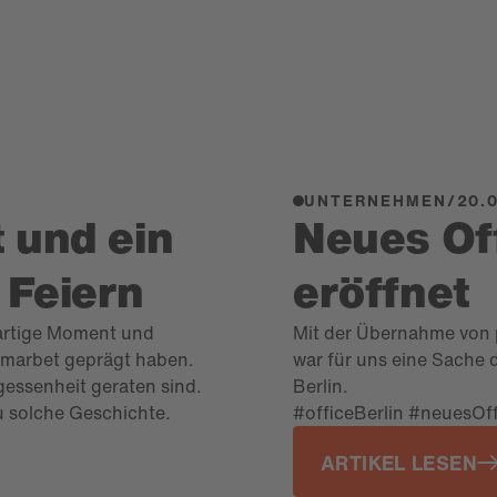
UNTERNEHMEN
/
20.
 und ein
Neues Off
Feiern
eröffnet
ßartige Moment und
Mit der Übernahme von 
 marbet geprägt haben.
war für uns eine Sache di
essenheit geraten sind.
Berlin.
 solche Geschichte.
#officeBerlin #neuesOff
ARTIKEL LESEN