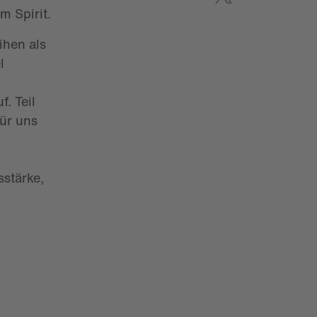
am Spirit.
ihen als
l
. Teil
für uns
sstärke,