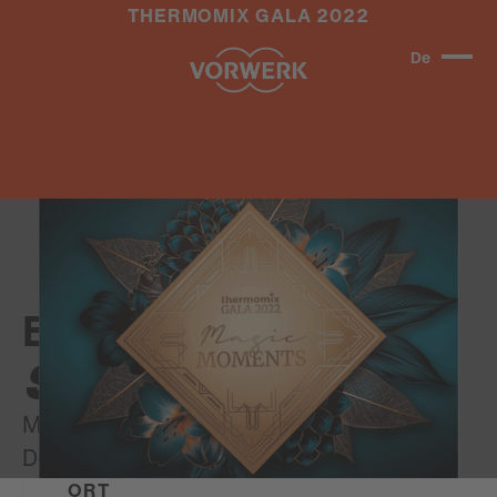
THERMOMIX GALA 2022
De
#LIVE
#GALA
Eine Gala der
Superlative
Magic Moments auf der Vorwerk
Deutschland Thermomix Gala 2022.
ORT