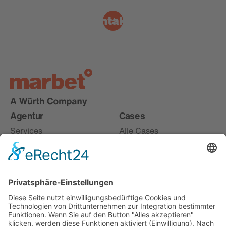
Kontakt
Agentur
Cases
Services
Alle Cases
Karriere
Live
About
Digital
Offices
Entdecken
Misc