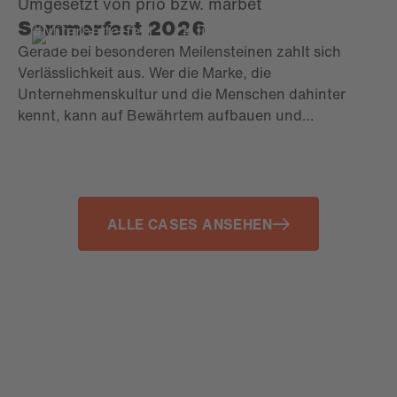
Sommerfest 2026
#Mitarbeiterfest
#Jubiläum
Gerade bei besonderen Meilensteinen zahlt sich
Verlässlichkeit aus. Wer die Marke, die
Unternehmenskultur und die Menschen dahinter
kennt, kann auf Bewährtem aufbauen und
gleichzeitig neue Impulse setzen. So bleibt der
Charakter einer Veranstaltung erhalten und
entwickelt sich dennoch Jahr für Jahr weiter.
ALLE CASES ANSEHEN