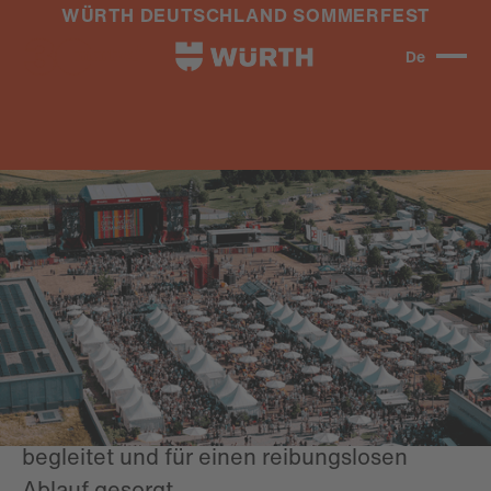
WÜRTH DEUTSCHLAND SOMMERFEST
De
#LIVE
#FESTIVAL
Familiäre
Festivalstimmung
Check-in, Organisation, Transfers – wir
haben die komplette Guest-Journey
begleitet und für einen reibungslosen
Ablauf gesorgt.