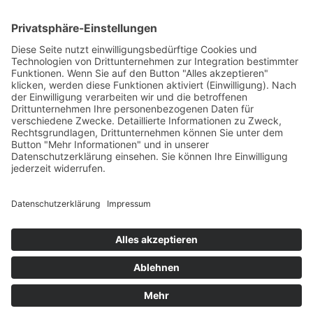
About
Digital
Offices
Entdecken
Misc
m.next
News
m.guest
Jobs
m.away
Ausbildung & Studium
eventacademy
Verantwortung
Newsletter
Social
Imprint
Privacy
Cookies
Gender Disclaimer
©
2026
marbet. All rights reserved.