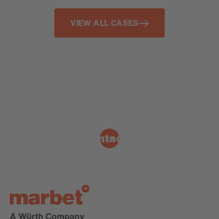
Ziel, Identifikation zu stärken und Menschen über alle
Standorte hinweg zusammenzubringen. Einen
VIEW ALL CASES
Höhepunkt bildete die Jubiläumsfeier zum 50-
jährigen Bestehen in Bonn.
Contact