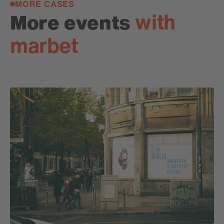
MORE CASES
with
More events
marbet