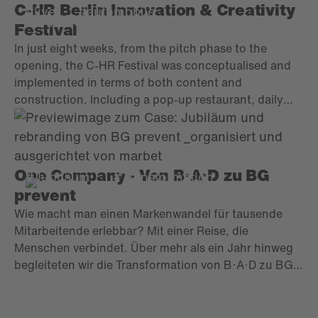
C-HR Berlin Innovation & Creativity
#live
#automobile
TOYOTA
Festival
In just eight weeks, from the pitch phase to the
opening, the C-HR Festival was conceptualised and
implemented in terms of both content and
construction. Including a pop-up restaurant, daily
changing daytime and evening events, audio-visual
installations, art exhibitions, pre- and post-
communication, content hub and social media
communication.
One Company - Von B·A·D zu BG
#Jubiläum
#Transformation
prevent
Wie macht man einen Markenwandel für tausende
Mitarbeitende erlebbar? Mit einer Reise, die
Menschen verbindet. Über mehr als ein Jahr hinweg
begleiteten wir die Transformation von B·A·D zu BG
prevent mit zahlreichen internen und externen
Touchpoints. Der Leitgedanke „One Company“ zog
sich dabei durch jede Maßnahme, immer mit dem