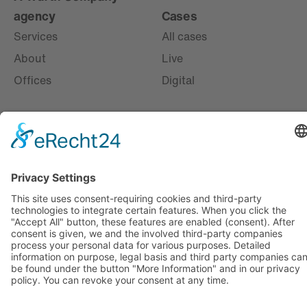
agency
Cases
Services
All cases
About
Live
Offices
Digital
Misc
News
Responsibility
Social
Imprint
Privacy
Cookies
Gender disclaimer
©
2026
marbet. All rights reserved.